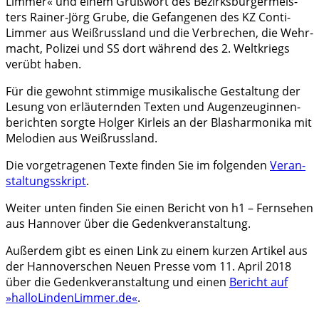
Limmer« und einem Gruß­wort des Bezirks­bür­ger­meis­
ters Rainer-Jörg Grube, die Gefan­ge­nen des KZ Conti-
Limmer aus Weiß­russ­land und die Verbre­chen, die Wehr­
macht, Poli­zei und SS dort während des 2. Welt­kriegs
verübt haben.
Für die gewohnt stim­mige musi­ka­li­sche Gestal­tung der
Lesung von erläu­tern­den Texten und Augen­zeu­gin­nen­
be­rich­ten sorgte Holger Kirleis an der Blas­har­mo­nika mit
Melo­dien aus Weiß­russ­land.
Die vorge­tra­ge­nen Texte finden Sie im folgen­den
Veran­
stal­tungs­skript
.
Weiter unten finden Sie einen Bericht von h1 – Fern­se­hen
aus Hanno­ver über die Gedenk­ver­an­stal­tung.
Außer­dem gibt es einen Link zu einem kurzen Arti­kel aus
der Hanno­ver­schen Neuen Presse vom 11. April 2018
über die Gedenk­ver­an­stal­tung und einen
Bericht auf
»hallo​Lin​den​Lim​mer​.de«
.