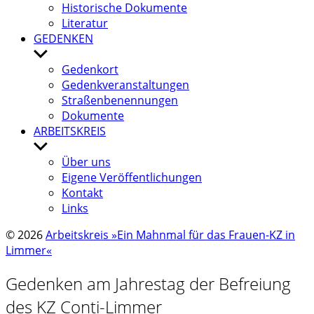
Histo­ri­sche Doku­mente
Lite­ra­tur
GEDENKEN
Untermenü
anzeigen
Gedenk­ort
Gedenk­ver­an­stal­tun­gen
Stra­ßen­be­nen­nun­gen
Doku­mente
ARBEITSKREIS
Untermenü
anzeigen
Über uns
Eigene Veröf­fent­li­chun­gen
Kontakt
Links
© 2026
Arbeitskreis »Ein Mahnmal für das Frauen-KZ in
Limmer«
Geden­ken am Jahres­tag der Befrei­ung
des KZ Conti-Limmer