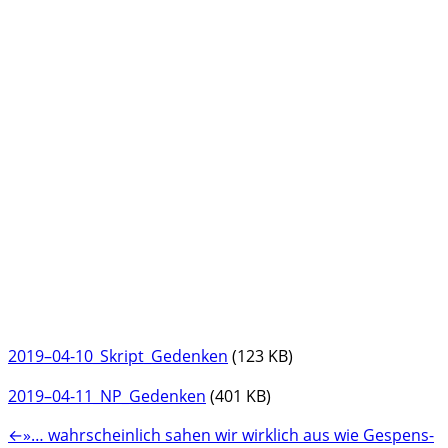
2019–04-10_Skript_Gedenken
(123 KB)
2019–04-11_NP_Gedenken
(401 KB)
Beitragsnavigation
Vorheriger
←
»… wahr­schein­lich sahen wir wirk­lich aus wie Gespens­