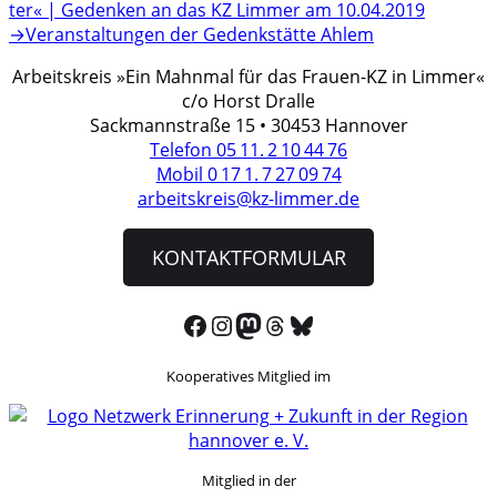
Beitrag:
ter« | Geden­ken an das KZ Limmer am 10.04.2019
Nächster
→
Veran­stal­tun­gen der Gedenk­stätte Ahlem
Beitrag:
Arbeitskreis »Ein Mahnmal für das Frauen-KZ in Limmer«
c/o Horst Dralle
Sackmannstraße 15 • 30453 Hannover
Telefon 05 11. 2 10 44 76
Mobil 0 17 1. 7 27 09 74
arbeitskreis@kz-limmer.de
KONTAKTFORMULAR
Facebook
Instagram
Mastodon
Threads
Bluesky
Kooperatives Mitglied im
Mitglied in der