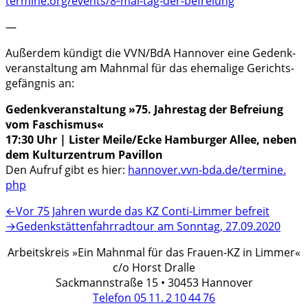
termine.org/events/8‑mai-tag-der-befreiung
—
Außer­dem kündigt die VVN/BdA Hanno­ver eine Gedenk­
ver­an­stal­tung am Mahn­mal für das ehema­lige Gerichts­
ge­fäng­nis an:
Gedenk­ver­an­stal­tung »75. Jahres­tag der Befrei­ung
vom Faschis­mus«
17:30 Uhr | Lister Meile/Ecke Hambur­ger Allee, neben
dem Kultur­zen­trum Pavil­lon
Den Aufruf gibt es hier:
hanno​ver​.vvn​-bda​.de/​t​e​r​m​i​n​e​.​
php
Beitragsnavigation
Vorheriger
←
Vor 75 Jahren wurde das KZ Conti-Limmer befreit
Beitrag:
Nächster
→
Gedenk­stät­ten­fahr­rad­tour am Sonn­tag, 27.09.2020
Beitrag:
Arbeitskreis »Ein Mahnmal für das Frauen-KZ in Limmer«
c/o Horst Dralle
Sackmannstraße 15 • 30453 Hannover
Telefon 05 11. 2 10 44 76