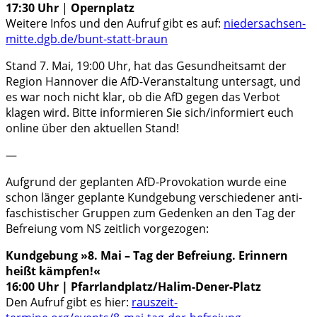
17:30 Uhr
|
Opern­platz
Weitere Infos und den Aufruf gibt es auf:
nieder​sach​sen​-
mitte​.dgb​.de/​b​u​n​t​-​s​t​a​t​t​-​b​r​aun
Stand 7. Mai, 19:00 Uhr, hat das Gesund­heits­amt der
Region Hanno­ver die AfD-Veranstaltung unter­sagt, und
es war noch nicht klar, ob die AfD gegen das Verbot
klagen wird. Bitte infor­mie­ren Sie sich/informiert euch
online über den aktu­el­len Stand!
—
Aufgrund der geplan­ten AfD-Provokation wurde eine
schon länger geplante Kund­ge­bung verschie­de­ner anti­
fa­schis­ti­scher Grup­pen zum Geden­ken an den Tag der
Befrei­ung vom NS zeit­lich vorge­zo­gen:
Kund­ge­bung »8. Mai – Tag der Befrei­ung. Erin­nern
heißt kämp­fen!«
16:00 Uhr | Pfarrlandplatz/Halim-Dener-Platz
Den Aufruf gibt es hier:
rauszeit-