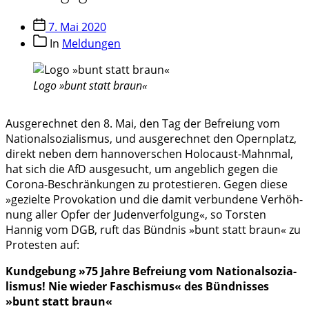
Veröffentlichungsdatum
7. Mai 2020
Beitragskategorien
In
Meldungen
Logo »bunt statt braun«
Ausge­rech­net den 8. Mai, den Tag der Befrei­ung vom
Natio­nal­so­zia­lis­mus, und ausge­rech­net den Opern­platz,
direkt neben dem hanno­ver­schen Holocaust-Mahnmal,
hat sich die AfD ausge­sucht, um angeb­lich gegen die
Corona-Beschränkungen zu protes­tie­ren. Gegen diese
»gezielte Provo­ka­tion und die damit verbun­dene Verhöh­
nung aller Opfer der Juden­ver­fol­gung«, so Tors­ten
Hannig vom DGB, ruft das Bünd­nis »bunt statt braun« zu
Protes­ten auf:
Kund­ge­bung »75 Jahre Befrei­ung vom Natio­nal­so­zia­
lis­mus! Nie wieder Faschis­mus« des Bünd­nis­ses
»bunt statt braun«