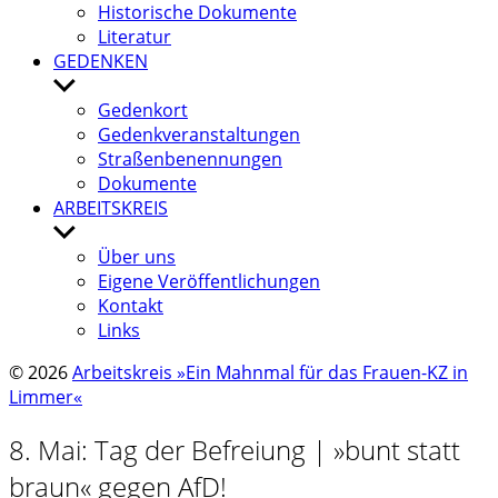
Histo­ri­sche Doku­mente
Lite­ra­tur
GEDENKEN
Untermenü
anzeigen
Gedenk­ort
Gedenk­ver­an­stal­tun­gen
Stra­ßen­be­nen­nun­gen
Doku­mente
ARBEITSKREIS
Untermenü
anzeigen
Über uns
Eigene Veröf­fent­li­chun­gen
Kontakt
Links
© 2026
Arbeitskreis »Ein Mahnmal für das Frauen-KZ in
Limmer«
8. Mai: Tag der Befrei­ung | »bunt statt
braun« gegen AfD!